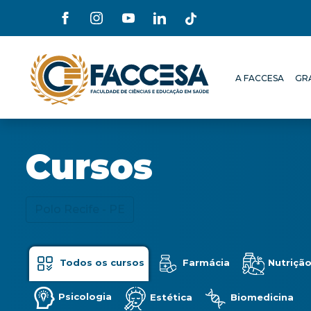
A FACCESA
GR
A FACCESA
GR
Cursos
Polo Recife - PE
Todos os cursos
Farmácia
Nutriçã
Psicologia
Estética
Biomedicina