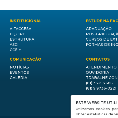
INSTITUCIONAL
ESTUDE NA FA
A FACCESA
GRADUAÇÃO
EQUIPE
PÓS-GRADUAÇ
ESTRUTURA
CURSOS DE EX
ASG
FORMAS DE IN
CCE +
COMUNICAÇÃO
CONTATOS
NOTÍCIAS
ATENDIMENTO
EVENTOS
OUVIDORIA
GALERIA
TRABALHE CO
(81) 3325.7686
(81) 9.9736-0221
ESTE WEBSITE UTIL
Faceb
Utilizamos cookies par
obter estatísticas de vi