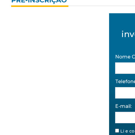
PRÉ-INSCRIÇÃO
inv
Nome C
Telefone
E-mail:
Li e c