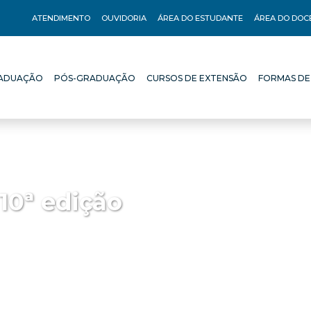
ATENDIMENTO
OUVIDORIA
ÁREA DO ESTUDANTE
ÁREA DO DOC
ADUAÇÃO
PÓS-GRADUAÇÃO
CURSOS DE EXTENSÃO
FORMAS DE
ADUAÇÃO
PÓS-GRADUAÇÃO
CURSOS DE EXTENSÃO
FORMAS DE
10ª edição