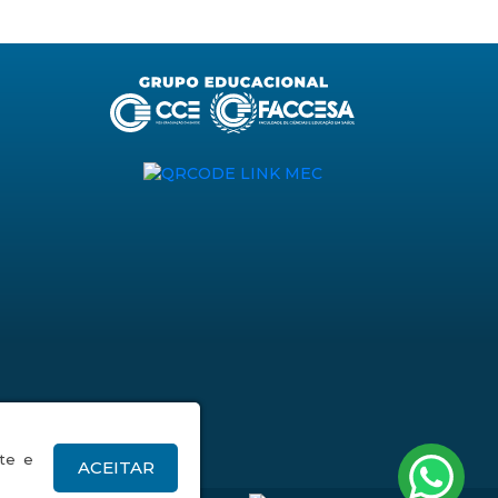
TikTok
ite e
ACEITAR