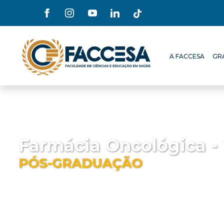
A FACCESA
GR
A FACCESA
GR
Farmácia Oncológica - 
PÓS-GRADUAÇÃO