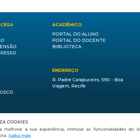
CCESA
ACADÊMICO
PORTAL DO ALUNO
ÃO
PORTAL DO DOCENTE
TENSÃO
BIBLIOTECA
GRESSO
ENDEREÇO
R. Padre Carapuceiro, 590 - Boa
Viagem, Recife
NOSCO
IZA COOKIES
ook
Instagram
YouTube
LinkedIn
a melhorar a sua experiência, otimizar as funcionalidades do s
sita.
Saiba mais