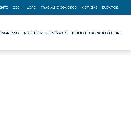
ENTE
CCE +
LGPD
TRABALHE CONOSCO
NOTÍCIAS
EVENTOS
 INGRESSO
NÚCLEOS E COMISSÕES
BIBLIOTECA PAULO FREIRE
 INGRESSO
NÚCLEOS E COMISSÕES
BIBLIOTECA PAULO FREIRE