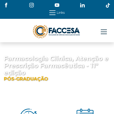
Links
Farmacologia Clínica, Atenção e
Prescrição Farmacêutica - 11ª
edição
PÓS-GRADUAÇÃO