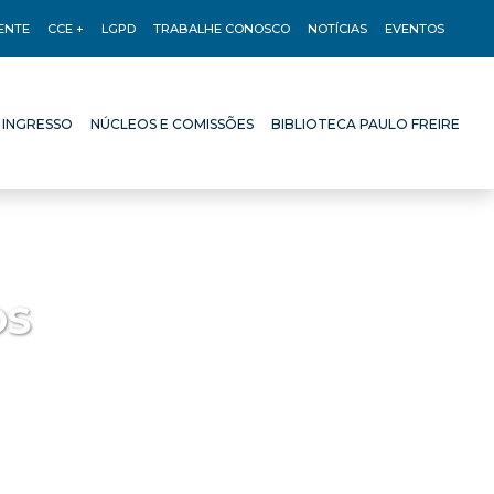
ENTE
CCE +
LGPD
TRABALHE CONOSCO
NOTÍCIAS
EVENTOS
 INGRESSO
NÚCLEOS E COMISSÕES
BIBLIOTECA PAULO FREIRE
 INGRESSO
NÚCLEOS E COMISSÕES
BIBLIOTECA PAULO FREIRE
OS