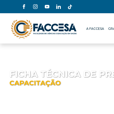
A FACCESA
GR
A FACCESA
GR
FICHA TÉCNICA DE P
CAPACITAÇÃO