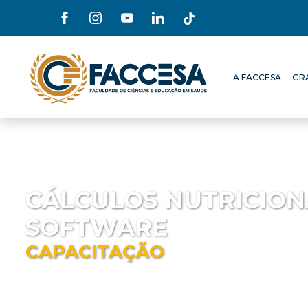
A FACCESA
GR
A FACCESA
GR
CÁLCULOS NUTRICION
SOFTWARE
CAPACITAÇÃO