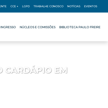
ENTE
CCE +
LGPD
TRABALHE CONOSCO
NOTÍCIAS
EVENTOS
 INGRESSO
NÚCLEOS E COMISSÕES
BIBLIOTECA PAULO FREIRE
 INGRESSO
NÚCLEOS E COMISSÕES
BIBLIOTECA PAULO FREIRE
O CARDÁPIO EM