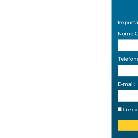
Importa
Nome C
Telefone
E-mail:
Li e c