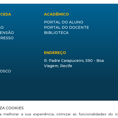
CCESA
ACADÊMICO
PORTAL DO ALUNO
ÃO
PORTAL DO DOCENTE
TENSÃO
BIBLIOTECA
GRESSO
ENDEREÇO
R. Padre Carapuceiro, 590 - Boa
Viagem, Recife
NOSCO
IZA COOKIES
a melhorar a sua experiência, otimizar as funcionalidades do s
ook
Instagram
YouTube
LinkedIn