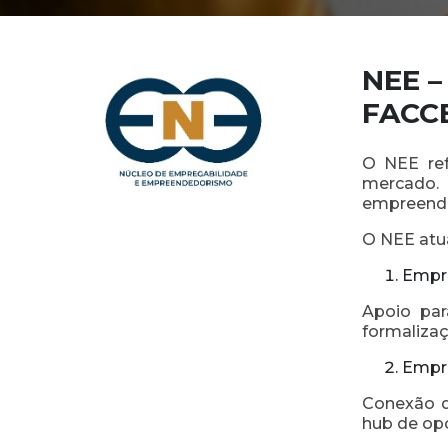
NEE –
FACC
O NEE re
mercado. 
empreende
O NEE atua
Empr
Apoio par
formalizaç
Empr
Conexão d
hub de op