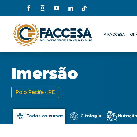
A FACCESA
GR
A FACCESA
GR
Imersão
Polo Recife - PE
Todos os cursos
Citologia
Nutriçã